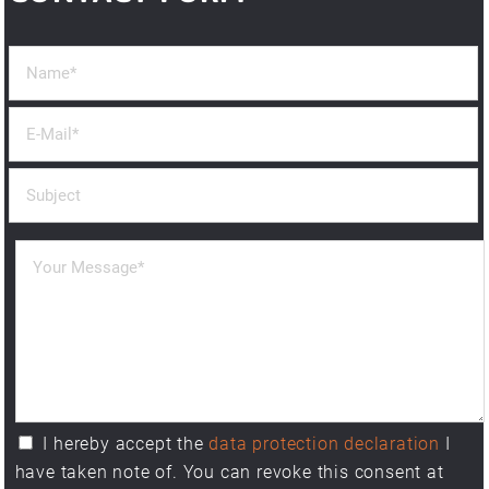
I hereby accept the
data protection declaration
I
have taken note of. You can revoke this consent at