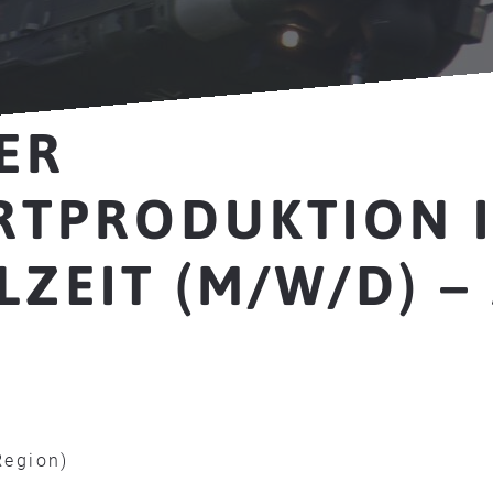
ER
RTPRODUKTION I
LZEIT (M/W/D) –
Region)