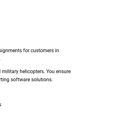
signments for customers in
.
d military helicopters. You ensure
rting software solutions.
s