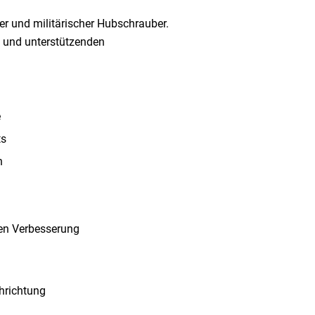
ler und militärischer Hubschrauber.
s und unterstützenden
e
ts
n
hen Verbesserung
hrichtung