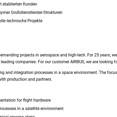
t etablierten Kunden
nymer Großdienstleister-Strukturen
lle technische Projekte
demanding projects in aerospace and high-tech. For 25 years, w
at leading companies. For our customer AIRBUS, we are looking fo
ring and integration processes in a space environment. The focu
ith production and partners.
ntation for flight hardware
rocesses in a satellite environment
nical process steps