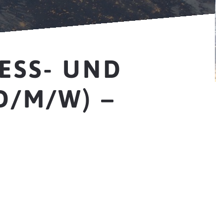
ESS- UND
D/M/W) –