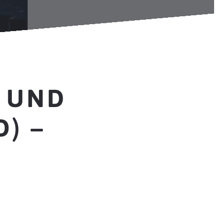
 UND
) –