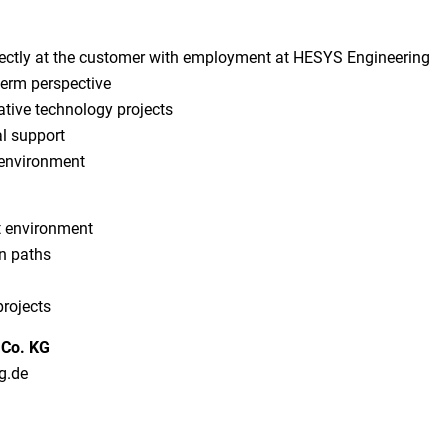
rectly at the customer with employment at HESYS Engineering
term perspective
ative technology projects
l support
l environment
ct environment
on paths
n
projects
 Co. KG
ng.de