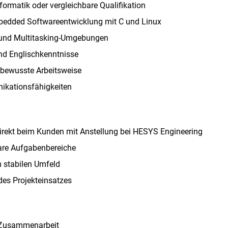
ormatik oder vergleichbare Qualifikation
mbedded Softwareentwicklung mit C und Linux
 und Multitasking-Umgebungen
nd Englischkenntnisse
sbewusste Arbeitsweise
ikationsfähigkeiten
direkt beim Kunden mit Anstellung bei HESYS Engineering
lare Aufgabenbereiche
m stabilen Umfeld
es Projekteinsatzes
e Zusammenarbeit