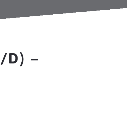
/D) –