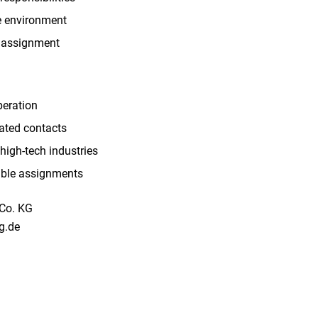
le environment
e assignment
peration
ated contacts
high-tech industries
able assignments
Co. KG
ng.de