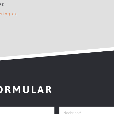
80
ering
.
de
ORMULAR