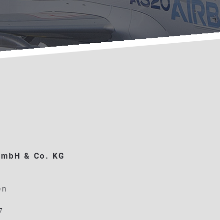
GmbH & Co. KG
en
7