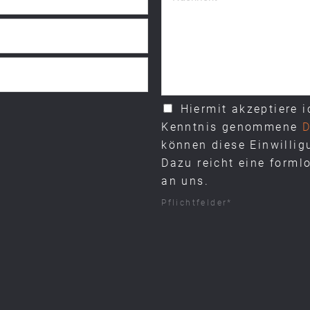
Hiermit akzeptiere ich die von mir zur
Kenntnis genommene
D
können diese Einwillig
Dazu reicht eine forml
an uns.
Pflichtfelder*